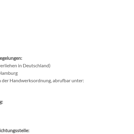
Regelungen:
erliehen in Deutschland)
 Hamburg
en der Handwerksordnung, abrufbar unter:
g:
chtungsstelle: