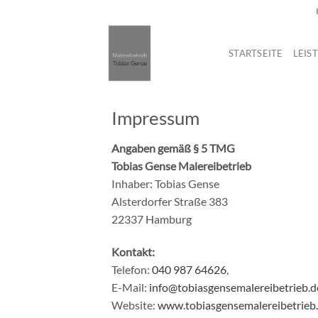
Skip
to
content
STARTSEITE
LEIS
Impressum
Angaben gemäß § 5 TMG
Tobias Gense Malereibetrieb
Inhaber: Tobias Gense
Alsterdorfer Straße 383
22337 Hamburg
Kontakt:
Telefon:
040 987 64626
,
E-Mail:
info@tobiasgensemalereibetrieb.d
Website:
www.tobiasgensemalereibetrieb