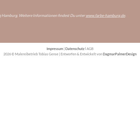
ng Hamburg. Weitere Informationen findest Du unter
www.farbe-hamburg.de
.
Impressum
|
Datenschutz
l AGB
2026 © Malereibetrieb Tobias Gense | Entworfen & Entwickelt von
DagmarPalmerDesign